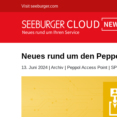
Skip
Visit seeburger.com
to
content
Neues rund um den Peppo
13. Juni 2024
|
Archiv
|
Peppol Access Point
|
SP