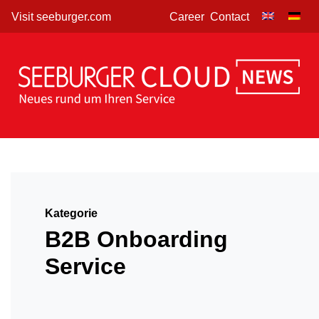
Skip
Visit seeburger.com
Career
Contact
to
content
Kategorie
B2B Onboarding
Service