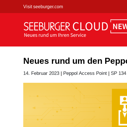
Skip
Visit seeburger.com
to
content
Neues rund um den Peppo
14. Februar 2023
|
Peppol Access Point
|
SP 134