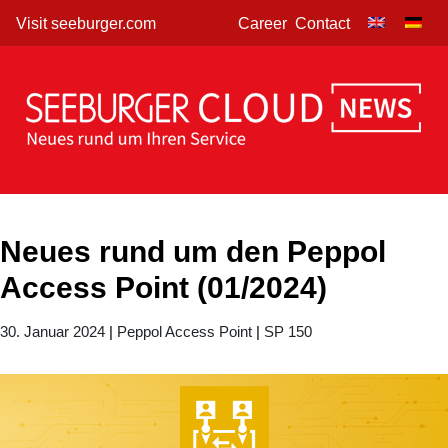
Skip
Visit seeburger.com
Career
Contact
to
content
Neues rund um den Peppol
Access Point (01/2024)
30. Januar 2024
|
Peppol Access Point
|
SP 150