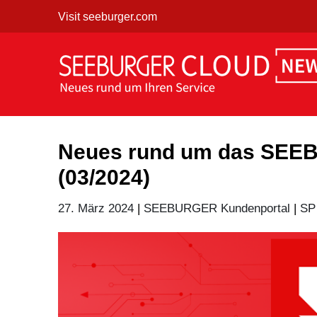
Skip
Visit seeburger.com
to
content
Neues rund um das SEE
(03/2024)
27. März 2024
|
SEEBURGER Kundenportal
|
SP