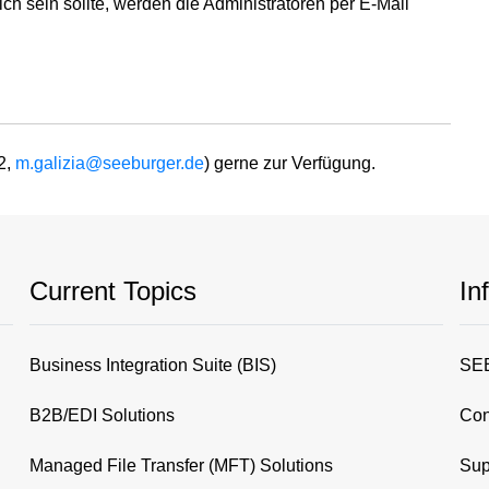
ch sein sollte, werden die Administratoren per E-Mail
2,
m.galizia@seeburger.de
) gerne zur Verfügung.
Current Topics
In
Business Integration Suite (BIS)
SEE
B2B/EDI Solutions
Con
Managed File Transfer (MFT) Solutions
Sup