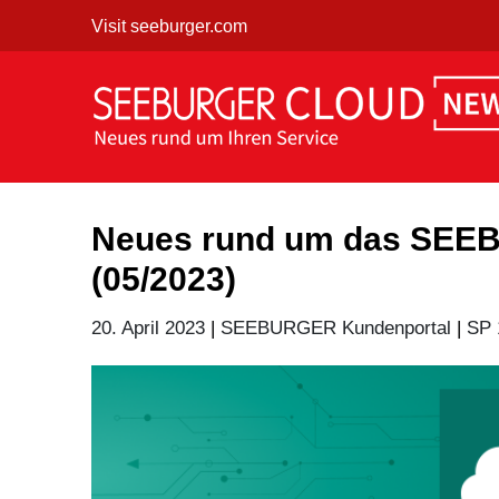
Skip
Visit seeburger.com
to
content
Neues rund um das SEE
(05/2023)
20. April 2023
|
SEEBURGER Kundenportal
|
SP 