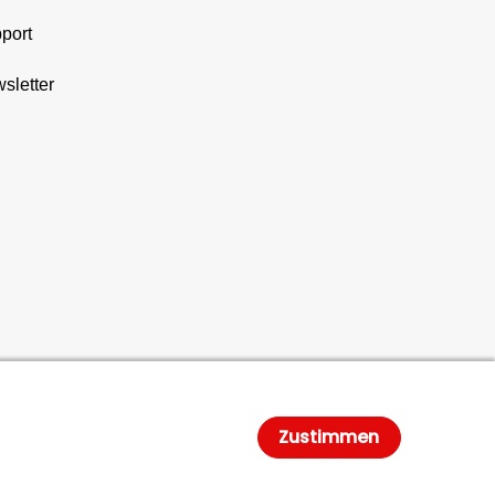
port
sletter
Zustimmen
gal Notice