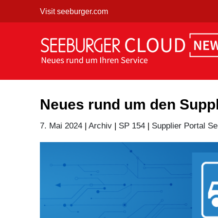
Skip
Visit seeburger.com
to
content
Neues rund um den Suppli
7. Mai 2024
|
Archiv
|
SP 154
|
Supplier Portal Se