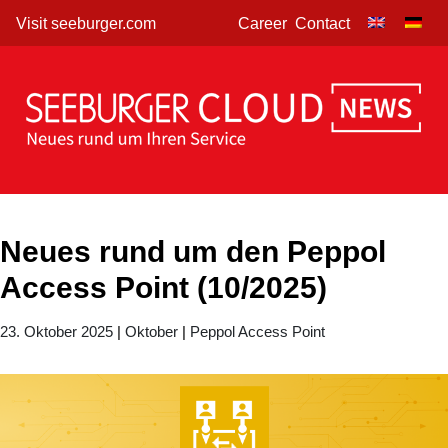
Skip
Visit seeburger.com
Career
Contact
to
content
Neues rund um den Peppol
Access Point (10/2025)
23. Oktober 2025
|
Oktober
|
Peppol Access Point